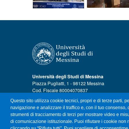
Università degli Studi di Messina
Piazza Pugliatti, 1 - 98122 Messina
Cod. Fiscale 80004070837
P.IVA 00724160833
Questo sito utilizza cookie tecnici, propri e di terze parti, pe
Centralino: 090 676 1
navigazione e analizzare il traffico e, con il tuo consenso, c
strumenti di tracciamento di terzi per mostrare video e misura
di comunicazione istituzionale. Puoi rifiutare i cookie non 
MENÙ SOCIAL
cliccando su “Rifiuta tutti”. Puoi scegliere di acconsentirne 