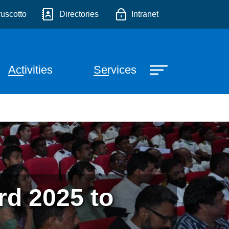
editerraneo - Elio Fanar
o
uscotto
Directories
Intranet
e principale
Activities
Services