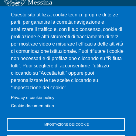
Questo sito utilizza cookie tecnici, propri e di terze
Università degli Studi di Messina
parti, per garantire la corretta navigazione e
Piazza Pugliatti, 1 - 98122 Messina
analizzare il traffico e, con il tuo consenso, cookie di
Cod. Fiscale 80004070837
profilazione e altri strumenti di tracciamento di terzi
P.IVA 00724160833
per mostrare video e misurare l'efficacia delle attività
Centralino: 090 676 1
di comunicazione istituzionale. Puoi rifiutare i cookie
non necessari e di profilazione cliccando su “Rifiuta
tutti”. Puoi scegliere di acconsentirne l’utilizzo
MENÙ SOCIAL
cliccando su “Accetta tutti” oppure puoi
personalizzare le tue scelte cliccando su
“Impostazione dei cookie”.
MENÙ FOOTER 1
Accessibilità
Privacy e cookie policy
Mappa del sito
Cookie documentation
Privacy e cookie policy
Rivedi le tue scelte sui cookie
IMPOSTAZIONE DEI COOKIE
MENÙ FOOTER 2