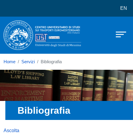
Centro Universitario di studi sui
Salta al contenuto principale
EN
Home
Servizi
Bibliografia
Immagine
Bibliografia
Ascolta