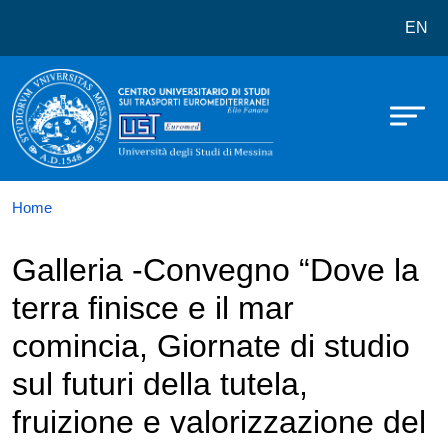
Centro Universitario di studi sui
Salta al contenuto principale
EN
Home
Galleria -Convegno “Dove la
terra finisce e il mar
comincia, Giornate di studio
sul futuri della tutela,
fruizione e valorizzazione del