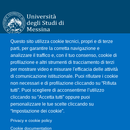
Questo sito utilizza cookie tecnici, propri e di terze
Università degli Studi di Messina
parti, per garantire la corretta navigazione e
Piazza Pugliatti, 1 - 98122 Messina
analizzare il traffico e, con il tuo consenso, cookie di
Cod. Fiscale 80004070837
profilazione e altri strumenti di tracciamento di terzi
P.IVA 00724160833
per mostrare video e misurare l'efficacia delle attività
Centralino: 090 676 1
di comunicazione istituzionale. Puoi rifiutare i cookie
non necessari e di profilazione cliccando su “Rifiuta
tutti”. Puoi scegliere di acconsentirne l’utilizzo
MENÙ SOCIAL
cliccando su “Accetta tutti” oppure puoi
personalizzare le tue scelte cliccando su
“Impostazione dei cookie”.
MENÙ FOOTER 1
Accessibilità
Privacy e cookie policy
Mappa del sito
Cookie documentation