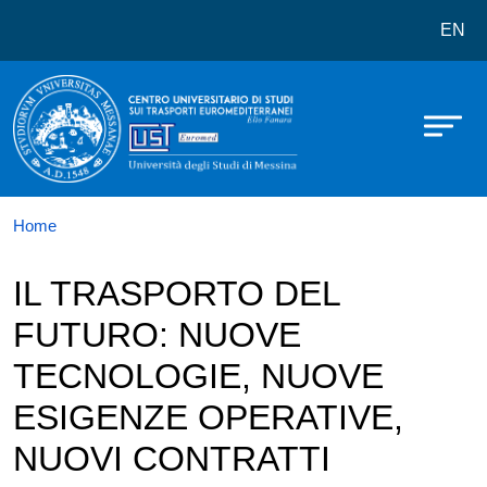
Centro Universitario di studi sui
Salta al contenuto principale
EN
Home
IL TRASPORTO DEL
FUTURO: NUOVE
TECNOLOGIE, NUOVE
ESIGENZE OPERATIVE,
NUOVI CONTRATTI