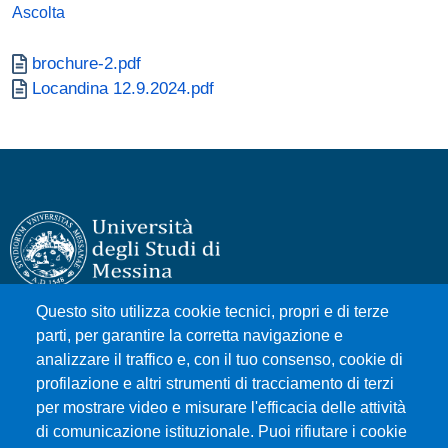
Ascolta
Documento
brochure-2.pdf
Documento
Locandina 12.9.2024.pdf
Questo sito utilizza cookie tecnici, propri e di terze
Università degli Studi di Messina
parti, per garantire la corretta navigazione e
Piazza Pugliatti, 1 - 98122 Messina
analizzare il traffico e, con il tuo consenso, cookie di
Cod. Fiscale 80004070837
profilazione e altri strumenti di tracciamento di terzi
P.IVA 00724160833
per mostrare video e misurare l'efficacia delle attività
Centralino: 090 676 1
di comunicazione istituzionale. Puoi rifiutare i cookie