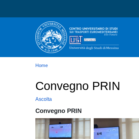
Centro Universitario di 
Home
Convegno PRIN
Ascolta
Convegno PRIN